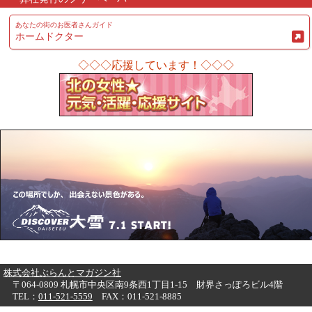
あなたの街のお医者さんガイド
ホームドクター
◇◇◇応援しています！◇◇◇
株式会社ぶらんとマガジン社
〒064-0809 札幌市中央区南9条西1丁目1-15 財界さっぽろビル4階
TEL：
011-521-5559
FAX：011-521-8885