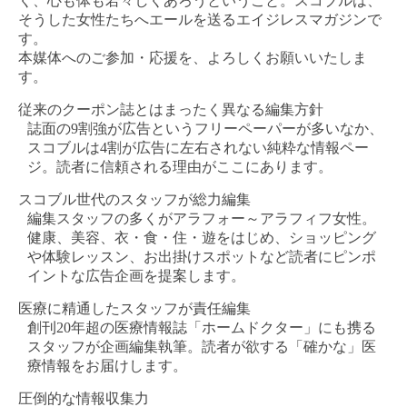
く、心も体も若々しくあろうということ。スコブルは、
そうした女性たちへエールを送るエイジレスマガジンで
す。
本媒体へのご参加・応援を、よろしくお願いいたしま
す。
従来のクーポン誌とはまったく異なる編集方針
誌面の9割強が広告というフリーペーパーが多いなか、
スコブルは4割が広告に左右されない純粋な情報ペー
ジ。読者に信頼される理由がここにあります。
スコブル世代のスタッフが総力編集
編集スタッフの多くがアラフォー～アラフィフ女性。
健康、美容、衣・食・住・遊をはじめ、ショッピング
や体験レッスン、お出掛けスポットなど読者にピンポ
イントな広告企画を提案します。
医療に精通したスタッフが責任編集
創刊20年超の医療情報誌「ホームドクター」にも携る
スタッフが企画編集執筆。読者が欲する「確かな」医
療情報をお届けします。
圧倒的な情報収集力