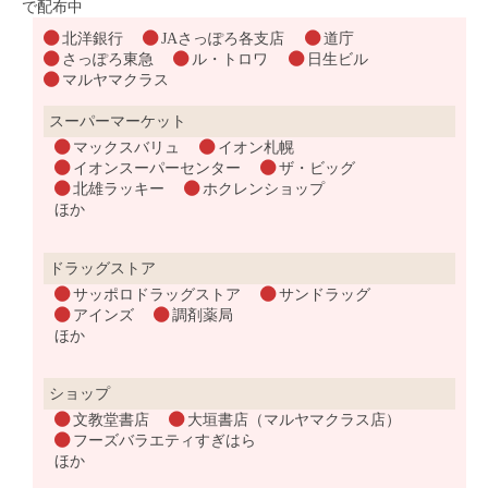
で配布中
北洋銀行
JAさっぽろ各支店
道庁
さっぽろ東急
ル・トロワ
日生ビル
マルヤマクラス
スーパーマーケット
マックスバリュ
イオン札幌
イオンスーパーセンター
ザ・ビッグ
北雄ラッキー
ホクレンショップ
ほか
ドラッグストア
サッポロドラッグストア
サンドラッグ
アインズ
調剤薬局
ほか
ショップ
文教堂書店
大垣書店（マルヤマクラス店）
フーズバラエティすぎはら
ほか