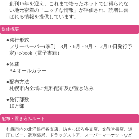
創刊15年を迎え、これまで培ったネットでは得られな
い地元密着の「ニッチな情報」が評価され、読者に喜
ばれる情報を提供しています。
媒体概要
●発行形式
フリーペーパー(季刊：3月・6月・9月・12月10日発行予
定)+e-book（電子書籍）
●体裁
A4 オールカラー
●配布方法
札幌市内全域に無料配布及び置き込み
●発行部数
10万部
配布・置き込みルート
札幌市内の北洋銀行各支店、JAさっぽろ各支店、文教堂書店、道
庁ロビー、調剤薬局、ドラッグストア、スーパーマーケットなど